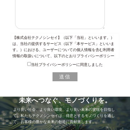
【株式会社テクノシンセイ】（以下「当社」といいます。）
は、当社の提供するサービス（以下「本サービス」といいま
す。）における、ユーザーについての個人情報を含む利用者
情報の取扱いについて、以下のとおりプライバシーポリシー
（以下「本ポリシー」といいます。）を定めます。
当社プライバシーポリシーに同意しました
1. 収集する利用者情報及び収集方法
送信
本ポリシーにおいて、「利用者情報」とは、ユーザーの識別
に係る情報、通信サービス上の行動履歴、その他ユーザーま
たはユーザーの端末に関連して生成または蓄積された情報で
あって、本ポリシーに基づき当社が収集するものを意味する
未来へつなぐ、モノづくりを。
ものとします。本サービスにおいて当社が収集する利用者情
より良い社会、より良い環境、より良い未来の実現を目指し
報は、その収集方法に応じて、以下のようなものとなりま
て。
私たちテクノシンセイは、得意とするモノづくりを通し
す。
て、
お客様の豊かな未来の創造に貢献致します。
(1) ユーザーからご提供いただく情報
本サービスを利用するために、または本サービスの利用を通